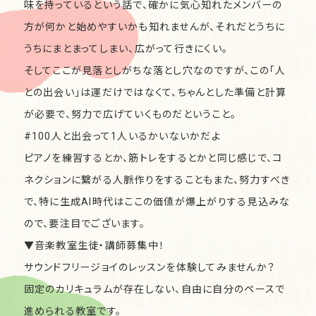
味を持っているという話で、確かに気心知れたメンバーの
方が何かと始めやすいかも知れませんが、それだとうちに
うちにまとまってしまい、広がって行きにくい。
そしてここが見落としがちな落とし穴なのですが、この「人
との出会い」は運だけではなくて、ちゃんとした準備と計算
が必要で、努力で広げていくものだということ。
#100人と出会って1人いるかいないかだよ
ピアノを練習するとか、筋トレをするとかと同じ感じで、コ
ネクションに繋がる人脈作りをすることもまた、努力すべき
で、特に生成AI時代はここの価値が爆上がりする見込みな
ので、要注目でございます。
▼音楽教室生徒・講師募集中！
サウンドフリージョイのレッスンを体験してみませんか？
固定のカリキュラムが存在しない、自由に自分のペースで
進められる教室です。