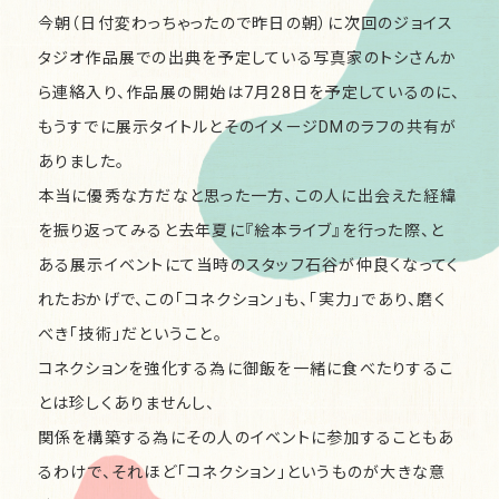
今朝（日付変わっちゃったので昨日の朝）に次回のジョイス
タジオ作品展での出典を予定している写真家のトシさんか
ら連絡入り、作品展の開始は7月28日を予定しているのに、
もうすでに展示タイトルとそのイメージDMのラフの共有が
ありました。
本当に優秀な方だなと思った一方、この人に出会えた経緯
を振り返ってみると去年夏に『絵本ライブ』を行った際、と
ある展示イベントにて当時のスタッフ石谷が仲良くなってく
れたおかげで、この｢コネクション｣も、｢実力｣であり、磨く
べき｢技術｣だということ。
コネクションを強化する為に御飯を一緒に食べたりするこ
とは珍しくありませんし、
関係を構築する為にその人のイベントに参加することもあ
るわけで、それほど｢コネクション｣というものが大きな意