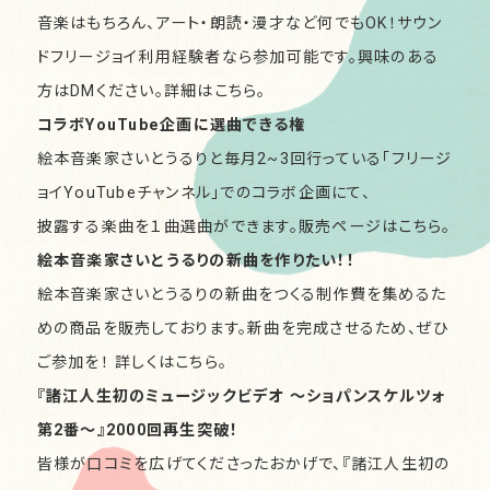
音楽はもちろん、アート・朗読・漫才など何でもOK！サウン
ドフリージョイ利用経験者なら参加可能です。興味のある
方はDMください。詳細は
こちら。
コラボYouTube企画に選曲できる権
絵本音楽家さいとうるりと毎月2~3回行っている「フリージ
ョイYouTubeチャンネル」でのコラボ企画にて、
披露する楽曲を１曲選曲ができます。販売ページは
こちら。
絵本音楽家さいとうるりの新曲を作りたい！！
絵本音楽家さいとうるりの新曲をつくる制作費を集めるた
めの商品を販売しております。新曲を完成させるため、ぜひ
ご参加を！ 詳しくは
こちら。
『諸江人生初のミュージックビデオ 〜ショパンスケルツォ
第2番〜』
2000回再生突破！
皆様が口コミを広げてくださったおかげで、『
諸江人生初の