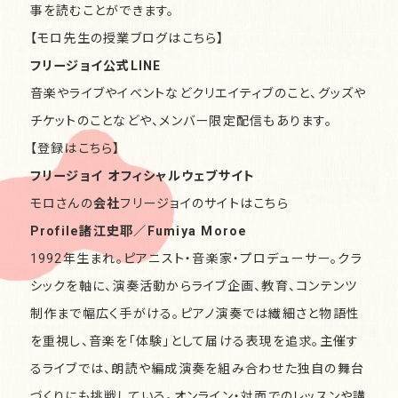
事を読むことができます。
【モロ先生の授業ブログはこちら】
フリージョイ公式LINE
音楽やライブやイベントなどクリエイティブのこと、グッズや
チケットのことなどや、メンバー限定配信もあります。
【登録はこちら】
フリージョイ オフィシャルウェブサイト
モロさんの
会社
フリージョイのサイトは
こちら
Profile諸江史耶／Fumiya Moroe
1992年生まれ。ピアニスト・音楽家・プロデューサー。クラ
シックを軸に、演奏活動からライブ企画、教育、コンテンツ
制作まで幅広く手がける。ピアノ演奏では繊細さと物語性
を重視し、音楽を「体験」として届ける表現を追求。主催す
るライブでは、朗読や編成演奏を組み合わせた独自の舞台
づくりにも挑戦している。オンライン・対面でのレッスンや講