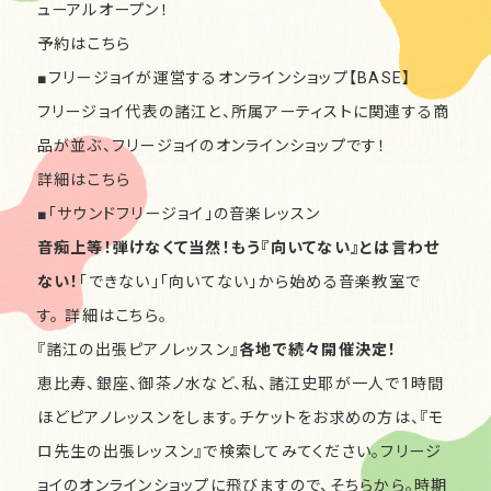
ューアルオープン！
予約はこちら
■
フリージョイが運営するオンラインショップ【BASE】
フリージョイ代表の諸江と、所属アーティストに関連する商
品が並ぶ、フリージョイのオンラインショップです！
詳細はこちら
■
「サウンドフリージョイ」の音楽レッスン
音痴上等！弾けなくて当然！もう『向いてない』とは言わせ
ない！
「できない」「向いてない」から始める音楽教室で
す。 詳細は
こちら。
『諸江の出張ピアノレッスン』
各地で続々開催決定！
恵比寿、銀座、御茶ノ水など、私、諸江史耶が一人で1時間
ほどピアノレッスンをします。チケットをお求めの方は、『モ
ロ先生の出張レッスン』で検索してみてください。フリージ
ョイのオンラインショップに飛びますので、そちらから。時期